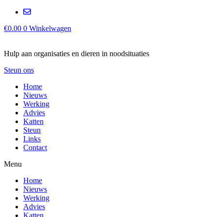
€
0.00
0
Winkelwagen
Hulp aan organisaties en dieren in noodsituaties
Steun ons
Home
Nieuws
Werking
Advies
Katten
Steun
Links
Contact
Menu
Home
Nieuws
Werking
Advies
Katten